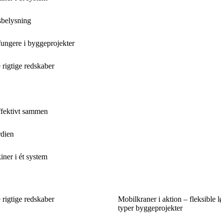
sbelysning
 fungere i byggeprojekter
rigtige redskaber
ffektivt sammen
rdien
iner i ét system
rigtige redskaber
Mobilkraner i aktion – fleksible lø
typer byggeprojekter