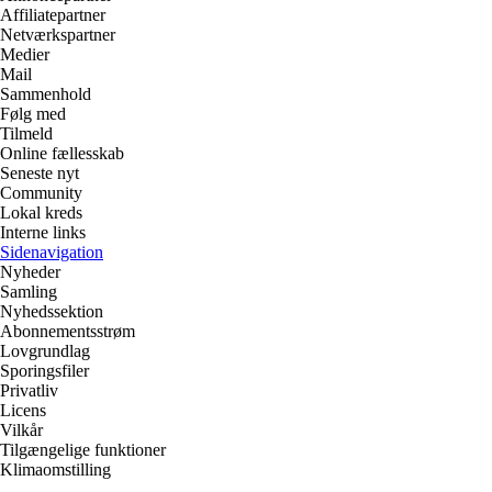
Affiliatepartner
Netværkspartner
Medier
Mail
Sammenhold
Følg med
Tilmeld
Online fællesskab
Seneste nyt
Community
Lokal kreds
Interne links
Sidenavigation
Nyheder
Samling
Nyhedssektion
Abonnementsstrøm
Lovgrundlag
Sporingsfiler
Privatliv
Licens
Vilkår
Tilgængelige funktioner
Klimaomstilling