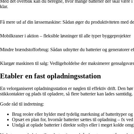
Med det overblik kan du beregne, hvor mange batterier der skal være i ro
klar.
Få mere ud af din læssemaskine: Sådan øger du produktiviteten med de 
Mobilkraner i aktion – fleksible løsninger til alle typer byggeprojekter
Mindre brændstofforbrug: Sådan udnytter du batterier og generatorer e
Klargør maskinen til salg: Vedligeholdelse der maksimerer gensalgsvæ
Etabler en fast opladningsstation
En velorganiseret opladningsstation er nøglen til effektiv drift. Den bør 
stikkontakter og plads til opladere, så flere batterier kan lades samtidig.
Gode råd til indretning:
Brug reoler eller hylder med tydelig mærkning af batterityper og 
Opsæt en plan for, hvornår batterier sættes til opladning – fx ved 
Undgå at oplade batterier i direkte sollys eller i meget kolde omgi