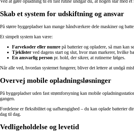
Ved at gøre opladning til en fast rutine undgår du, at nogen står med et fl
Skab et system for udskiftning og ansvar
På større byggepladser kan mange håndværkere dele maskiner og batterier
Et simpelt system kan være:
Farvekoder eller numre
på batterier og opladere, så man kan s
Tjeklister
ved dagens start og slut, hvor man markerer, hvilke bat
En ansvarlig person
pr. hold, der sikrer, at rutinerne følges.
Når alle ved, hvordan systemet fungerer, bliver det lettere at undgå misf
Overvej mobile opladningsløsninger
På byggepladser uden fast strømforsyning kan mobile opladningsstationer
gangen.
Fordelene er fleksibilitet og uafhængighed – du kan oplade batterier dire
dag til dag.
Vedligeholdelse og levetid