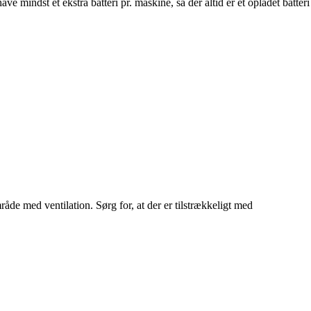
 mindst ét ekstra batteri pr. maskine, så der altid er et opladet batteri
mråde med ventilation. Sørg for, at der er tilstrækkeligt med