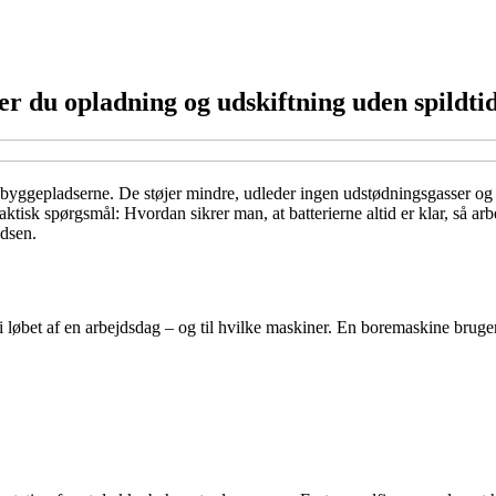
r du opladning og udskiftning uden spildti
å byggepladserne. De støjer mindre, udleder ingen udstødningsgasser og 
tisk spørgsmål: Hvordan sikrer man, at batterierne altid er klar, så arb
adsen.
s i løbet af en arbejdsdag – og til hvilke maskiner. En boremaskine bruge