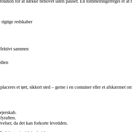
tation for at dække behovet uden pauser. En tommelfingerregel er at have
rigtige redskaber
ffektivt sammen
rdien
placeres et tørt, sikkert sted – gerne i en container eller et afskærmet o
ejerskab.
fyraften.
velser, da det kan forkorte levetiden.