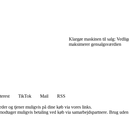
Klargør maskinen til salg: Vedlig
maksimerer gensalgsværdien
terest
TikTok
Mail
RSS
er og tjener muligvis på dine køb via vores links.
tager muligvis betaling ved køb via samarbejdspartnere. Brug uden till