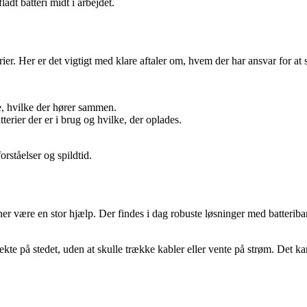
adt batteri midt i arbejdet.
. Her er det vigtigt med klare aftaler om, hvem der har ansvar for at s
e, hvilke der hører sammen.
terier der er i brug og hvilke, der oplades.
orståelser og spildtid.
 være en stor hjælp. Der findes i dag robuste løsninger med batteribank
kte på stedet, uden at skulle trække kabler eller vente på strøm. Det kan