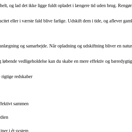
 helt, og lad det ikke ligge fuldt opladet i længere tid uden brug. Rengø
tet eller i værste fald blive farlige. Udskift dem i tide, og aflever gaml
nlægning og samarbejde. Når opladning og udskiftning bliver en naturli
g løbende vedligeholdelse kan du skabe en mere effektiv og bæredygtig b
rigtige redskaber
ffektivt sammen
rdien
iner i ét system