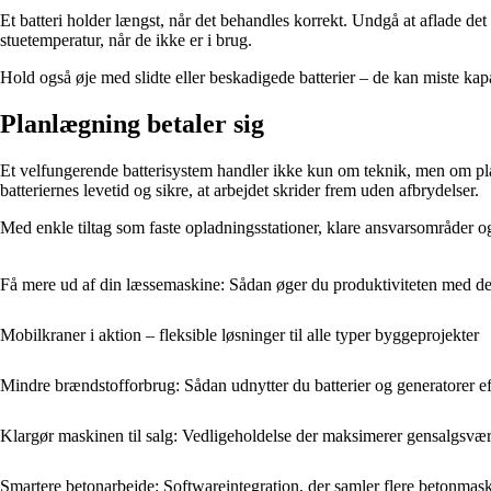
Et batteri holder længst, når det behandles korrekt. Undgå at aflade det
stuetemperatur, når de ikke er i brug.
Hold også øje med slidte eller beskadigede batterier – de kan miste kapaci
Planlægning betaler sig
Et velfungerende batterisystem handler ikke kun om teknik, men om pla
batteriernes levetid og sikre, at arbejdet skrider frem uden afbrydelser.
Med enkle tiltag som faste opladningsstationer, klare ansvarsområder o
Få mere ud af din læssemaskine: Sådan øger du produktiviteten med de 
Mobilkraner i aktion – fleksible løsninger til alle typer byggeprojekter
Mindre brændstofforbrug: Sådan udnytter du batterier og generatorer e
Klargør maskinen til salg: Vedligeholdelse der maksimerer gensalgsvæ
Smartere betonarbejde: Softwareintegration, der samler flere betonmask