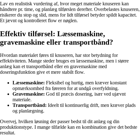
Lav en realistisk vurdering af, hvor meget materiale knuseren kan
håndtere pr. time, og planlæg tilførslen derefter. Overbelastes knuseren,
risikerer du stop og slid, mens for lidt tilførsel betyder spildt kapacitet.
Et jævnt og kontrolleret flow er nøglen.
Effektiv tilførsel: Læssemaskine,
gravemaskine eller transportbånd?
Hvordan materialet føres til knuseren, har stor betydning for
effektiviteten. Mange steder bruges en læssemaskine, men i større
anlæg kan et transportbånd eller en gravemaskine med
doseringsfunktion give et mere stabilt flow.
Læssemaskine:
Fleksibel og hurtig, men kræver konstant
opmærksomhed fra føreren for at undgå overfyldning.
Gravemaskine:
God til præcis dosering, især ved ujævnt
materiale.
Transportbånd:
Ideelt til kontinuerlig drift, men kræver plads
og planlægning.
Overvej, hvilken løsning der passer bedst til dit anlæg og din
produktionstype. I mange tilfælde kan en kombination give det bedste
resultat.