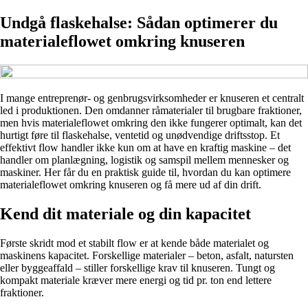
Undgå flaskehalse: Sådan optimerer du
materialeflowet omkring knuseren
I mange entreprenør- og genbrugsvirksomheder er knuseren et centralt
led i produktionen. Den omdanner råmaterialer til brugbare fraktioner,
men hvis materialeflowet omkring den ikke fungerer optimalt, kan det
hurtigt føre til flaskehalse, ventetid og unødvendige driftsstop. Et
effektivt flow handler ikke kun om at have en kraftig maskine – det
handler om planlægning, logistik og samspil mellem mennesker og
maskiner. Her får du en praktisk guide til, hvordan du kan optimere
materialeflowet omkring knuseren og få mere ud af din drift.
Kend dit materiale og din kapacitet
Første skridt mod et stabilt flow er at kende både materialet og
maskinens kapacitet. Forskellige materialer – beton, asfalt, natursten
eller byggeaffald – stiller forskellige krav til knuseren. Tungt og
kompakt materiale kræver mere energi og tid pr. ton end lettere
fraktioner.