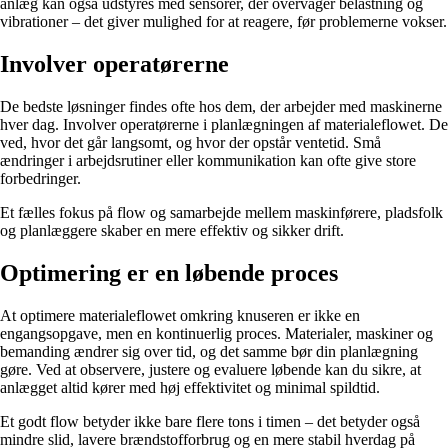
anlæg kan også udstyres med sensorer, der overvåger belastning og
vibrationer – det giver mulighed for at reagere, før problemerne vokser.
Involver operatørerne
De bedste løsninger findes ofte hos dem, der arbejder med maskinerne
hver dag. Involver operatørerne i planlægningen af materialeflowet. De
ved, hvor det går langsomt, og hvor der opstår ventetid. Små
ændringer i arbejdsrutiner eller kommunikation kan ofte give store
forbedringer.
Et fælles fokus på flow og samarbejde mellem maskinførere, pladsfolk
og planlæggere skaber en mere effektiv og sikker drift.
Optimering er en løbende proces
At optimere materialeflowet omkring knuseren er ikke en
engangsopgave, men en kontinuerlig proces. Materialer, maskiner og
bemanding ændrer sig over tid, og det samme bør din planlægning
gøre. Ved at observere, justere og evaluere løbende kan du sikre, at
anlægget altid kører med høj effektivitet og minimal spildtid.
Et godt flow betyder ikke bare flere tons i timen – det betyder også
mindre slid, lavere brændstofforbrug og en mere stabil hverdag på